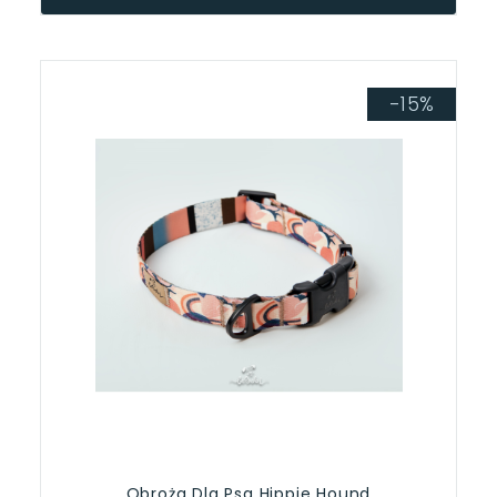
-15%
Obroża Dla Psa Hippie Hound