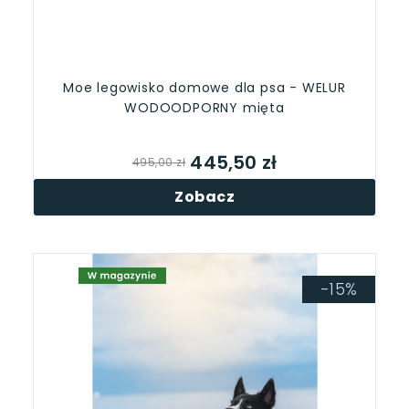
Moe legowisko domowe dla psa - WELUR
WODOODPORNY mięta
445,50 zł
495,00 zł
Zobacz
-15%