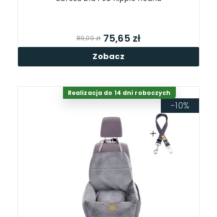
75,65 zł
89,00 zł
Zobacz
Realizacja do 14 dni roboczych
-10%