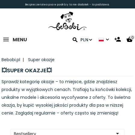
Bezpieczeństwo psa w podróży to nie dodatek - to podstawa.
0
MENU
PLN
Bebobi.pl
Super okazje
💥SUPER OKAZJE💥
Sprawdź kategorię okazje – to miejsce, gdzie znajdziesz
produkty w wyjątkowych cenach. Trafiają tu końcówki kolekcji,
unikalne modele i akcesoria wycofywane z oferty. To świetna
okazja, by kupić wysokiej jakości produkty dla psa w niższej
cenie. Zaglądaj regularnie – oferty często się zmieniają!

Bestsellery