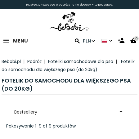
Bezpieczeństwo psa w podróży to nie dodatek - to podstawa.
0
MENU
PLN
Bebobi.pl
Podróż
Foteliki samochodowe dla psa
Fotelik
do samochodu dla większego psa (do 20kg)
FOTELIK DO SAMOCHODU DLA WIĘKSZEGO PSA
(DO 20KG)

Bestsellery
Pokazywanie 1-9 of 9 produktów