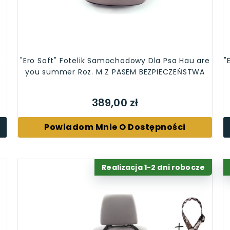
R
"Ero Soft" Fotelik Samochodowy Dla Psa Hau are
"
you summer Roz. M Z PASEM BEZPIECZEŃSTWA
389,00 zł
Powiadom Mnie O Dostępności
Realizacja 1-2 dni robocze