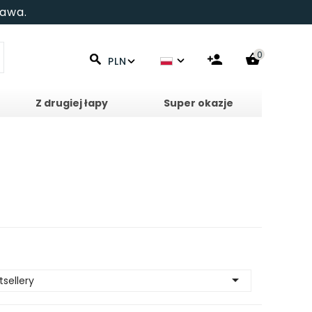
tawa.
0
PLN
Z drugiej łapy
Super okazje

tsellery