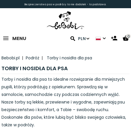
Bezpieczeństwo psa w podróży to nie dodatek - to podstawa.
0
MENU
PLN
Bebobi.pl
Podróż
Torby i nosidła dla psa
TORBY I NOSIDŁA DLA PSA
Torby i nosidła dla psa to idealne rozwiązanie dla mniejszych
pupili, kt
órzy podró
żują z opiekunem. Sprawdzą się w
samolocie, samochodzie czy podczas codziennych wyjść.
Nasze torby są lekkie, przewiewne i wygodne, zapewniają psu
bezpieczeństwo i komfort, a Tobie
– swobod
ę ruchu.
Doskonałe dla ps
ów, które lubi
ą być blisko swojego człowieka,
także w podr
ó
ży.