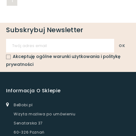
1
Subskrybuj Newsletter
Akceptuję ogólne warunki użytkowania i politykę
prywatności
Informacja O Sklepie
BeBobi.pl
Wizyta możliwa po umówieniu
Senatorska 37
60-326 Poznań