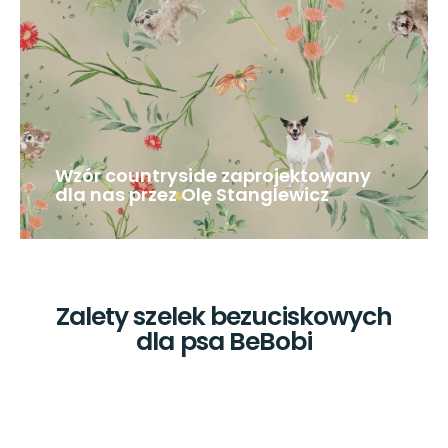
Wzór countryside zaprojektowany
dla nas przez Olę Stanglewicz
Zalety szelek bezuciskowych
dla psa BeBobi