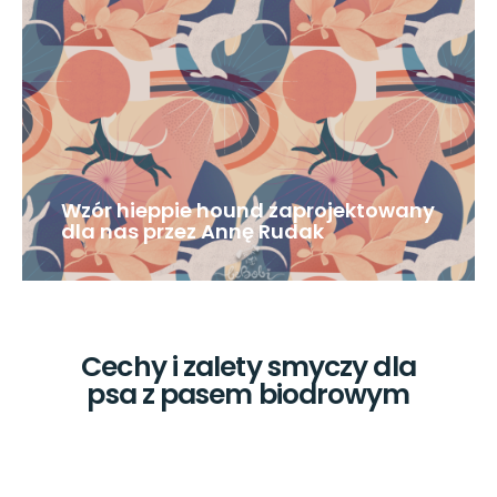
Wzór hieppie hound zaprojektowany
dla nas przez Annę Rudak
Cechy i zalety smyczy dla
psa z pasem biodrowym