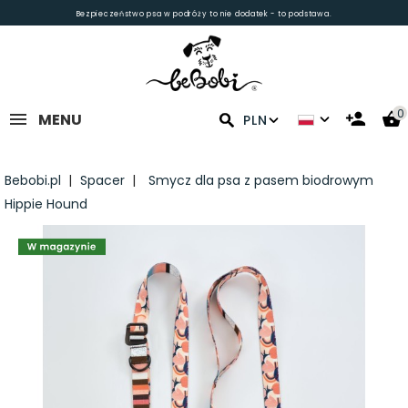
Bezpieczeństwo psa w podróży to nie dodatek - to podstawa.
0
MENU
PLN
Bebobi.pl
Spacer
Smycz dla psa z pasem biodrowym
Hippie Hound