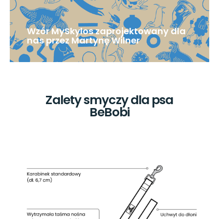
Wzór MySkylos zaprojektowany dla
nas przez Martynę Wilner
Zalety smyczy dla psa
BeBobi