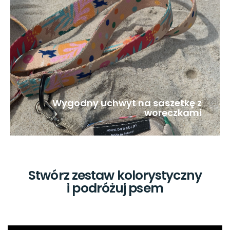
Wygodny uchwyt na saszetkę z
woreczkami
Stwórz zestaw kolorystyczny
i podróżuj psem