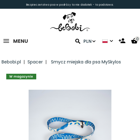
Bezpieczeństwo psa w podróży to nie dodatek - to podstawa.
0
MENU
PLN
Bebobi.pl
Spacer
Smycz miejska dla psa MySkylos